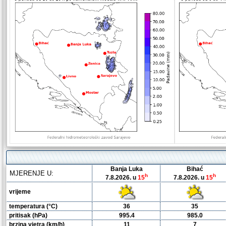
Banja Luka
Bihać
MJERENJE U:
h
h
7.8.2026. u
15
7.8.2026. u
15
vrijeme
temperatura
(°C)
36
35
pritisak (hPa)
995.4
985.0
brzina vjetra (km/h)
11
7