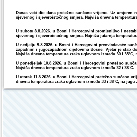
Goražde
13°C
31°C
Danas veći dio dana pretežno sunčano vrijeme. Uz umjeren raz
sjevernog i sjeveroistočnog smjera. Najviša dnevna temperatur
Jajce
17°C
29°C
U subotu 8.8.2026. u Bosni i Hercegovini promjenljivo i nestab
Kladanj
19°C
29°C
sjevernog i sjeveroistočnog smjera. Najniža jutarnja temperatu
Konjic
20°C
29°C
U nedjelju 9.8.2026. u Bosni i Hercegovini preovladavaće sun
zapadnim i jugozapadnom dijelovima Bosne. Vjetar je slab do 
Najviša dnevna temperatura zraka uglavnom između 30 i 35°C, 
Kupres
15°C
26°C
U ponedjeljak 10.8.2026. u Bosni i Hercegovini pretežno sunčan
Najviša dnevna temperatura zraka uglavnom između 32 i 38°C.
Livno
17°C
30°C
U utorak 11.8.2026. u Bosni i Hercegovini pretežno sunčano vri
Maglaj
20°C
32°C
dnevna temperatura zraka uglavnom između 33 i 38°C, na jugu 
Mostar
25°C
37°C
Neum
24°C
35°C
Odžak
21°C
35°C
Posušje
22°C
32°C