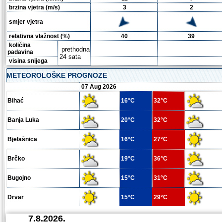
brzina vjetra (m/s)
3
2
smjer vjetra
relativna vlažnost (%)
40
39
količina
prethodna
padavina
24 sata
visina snijega
METEOROLOŠKE PROGNOZE
07 Aug 2026
Bihać
16°C
32°C
Banja Luka
20°C
32°C
Bjelašnica
16°C
27°C
Brčko
19°C
36°C
Bugojno
15°C
31°C
Drvar
15°C
29°C
Glamoč
14°C
27°C
7.8.2026.