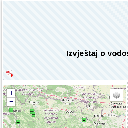
Izvještaj o vod
+
−