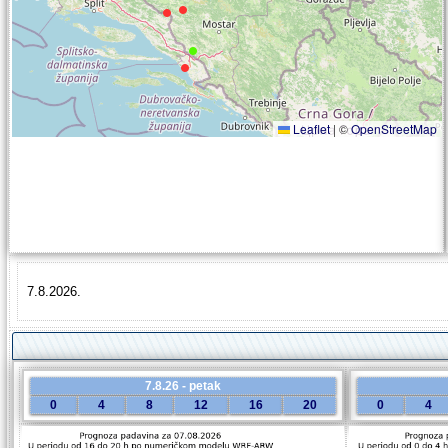
Leaflet
|
©
OpenStreetMap
7.8.2026.
7.8.26 - petak
0
4
8
12
16
20
0
4